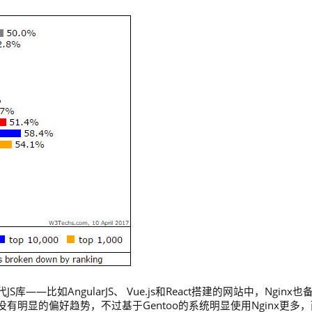
S库——比如AngularJS、 Vue.js和React搭建的网站中，Nginx也
有明显的偏好趋势，不过基于Gentoo的系统明显使用Nginx更多，