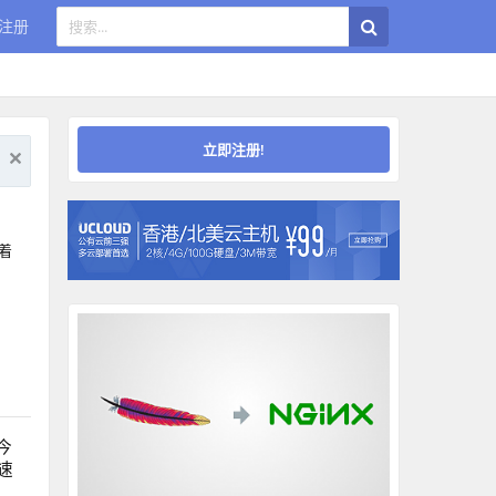
注册
立即注册!
着
今
速