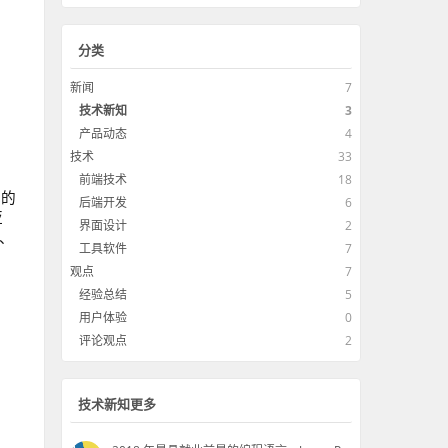
分类
新闻
7
技术新知
3
产品动态
4
技术
33
前端技术
18
本的
后端开发
6
亚
界面设计
2
国、
工具软件
7
观点
7
经验总结
5
用户体验
0
评论观点
2
技术新知更多