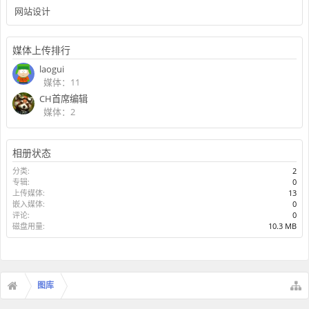
网站设计
媒体上传排行
laogui
媒体：11
CH首席编辑
媒体：2
相册状态
分类:
2
专辑:
0
上传媒体:
13
嵌入媒体:
0
评论:
0
磁盘用量:
10.3 MB
图库