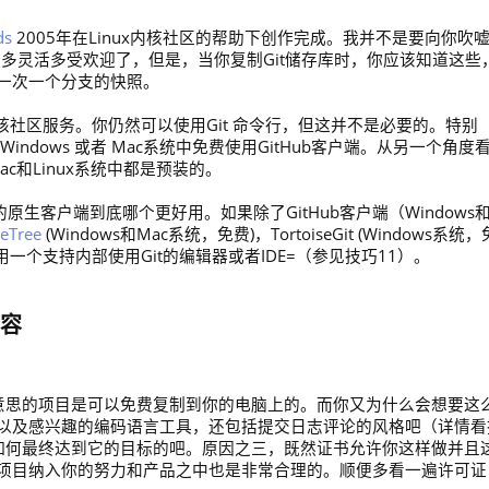
ds
2005年在Linux内核社区的帮助下创作完成。我并不是要向你吹
便多灵活多受欢迎了，但是，当你复制Git储存库时，你应该知道这些
一次一个分支的快照。
内核社区服务。你仍然可以使用Git 命令行，但这并不是必要的。特别
indows 或者 Mac系统中免费使用GitHub客户端。从另一个角度
c和Linux系统中都是预装的。
生客户端到底哪个更好用。如果除了GitHub客户端（Windows
eTree
(Windows和Mac系统，免费)，TortoiseGit (Windows系统，
你可以用一个支持内部使用Git的编辑器或者IDE=（参见技巧11）。
内容
多有意思的项目是可以免费复制到你的电脑上的。而你又为什么会想要这
以及感兴趣的编码语言工具，还包括提交日志评论的风格吧（详情看
如何最终达到它的目标的吧。原因之三，既然证书允许你这样做并且
项目纳入你的努力和产品之中也是非常合理的。顺便多看一遍许可证