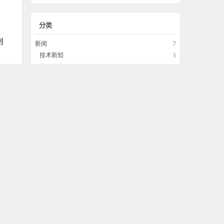
分类
创
新闻
7
技术新知
3
产品动态
4
分
技术
33
前端技术
18
后端开发
6
界面设计
2
工具软件
7
观点
7
经验总结
5
进
并
用户体验
0
t客
评论观点
2
工具软件更多