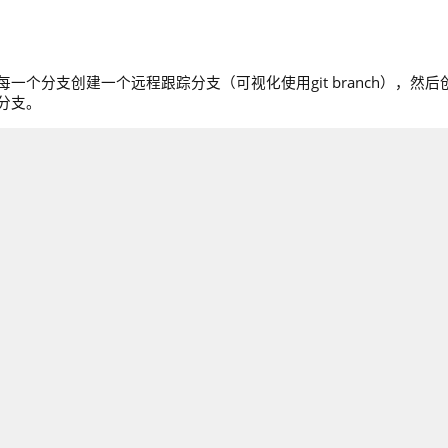
个分支创建一个远程跟踪分支（可视化使用git branch），然后
分支。
新所有远程跟踪分支，此外 git pull还将把远程主分支合并到现有的主
其他版本控制系统也适用）就是允许文件不同步。如果你经常在git中
并很好理解和达成，所以你有机会将你改动的代码和其他人的改动合
成合并。要使用此技巧的话你就必须时刻监视你的项目状态。许多Gi
快又频繁