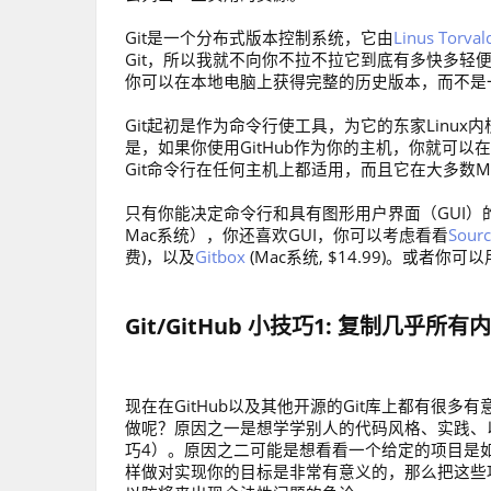
Git是一个分布式版本控制系统，它由
Linus Torval
Git，所以我就不向你不拉不拉它到底有多快多轻
你可以在本地电脑上获得完整的历史版本，而不是
Git起初是作为命令行使工具，为它的东家Linux
是，如果你使用GitHub作为你的主机，你就可以在W
Git命令行在任何主机上都适用，而且它在大多数Ma
只有你能决定命令行和具有图形用户界面（GUI）的原
Mac系统），你还喜欢GUI，你可以考虑看看
Sourc
费)，以及
Gitbox
(Mac系统, $14.99)。或者
Git/GitHub 小技巧1: 复制几乎所有
现在在GitHub以及其他开源的Git库上都有很
做呢？原因之一是想学学别人的代码风格、实践、
巧4）。原因之二可能是想看看一个给定的项目是
样做对实现你的目标是非常有意义的，那么把这些