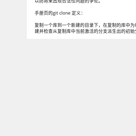
以防将来出现合法性问题的争论。
手册页的git clone 定义：
复制一个库到一个新建的目录下，在复制的库中为每一
建并检查从复制库中当前激活的分支派生出的初始
在复制之后，一个没有获取参数的 git fetch将更
支。
Git/GitHub 小技巧2: 尽量频繁拖拽
用Git把自己弄得一团糟的最简单的方法之一（在
行拖拽，你复制的库的版本将会保持最新，由于合
在一起，当然最理想的是它能够简单到可以自动完
户端会自动提示你需要更新以保持最新。
Git/GitHub小技巧3: 尽量提交得又