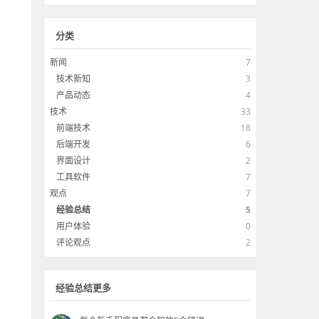
分类
新闻
7
技术新知
3
产品动态
4
技术
33
前端技术
18
后端开发
6
界面设计
2
工具软件
7
观点
7
经验总结
5
用户体验
0
评论观点
2
经验总结更多