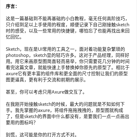
序言：
这是一篇基础到不能再基础的小白教程，毫无任何高阶技巧，
只介绍到足以上手使用的程度，顺便记录下自己刚接触sketch
时的感受，以及一些常用的快捷键，哪怕忘了也能再找出来回
忆回忆。
Sketch，现在是UI常用的工具之一，面对着功能复杂繁琐的
photoshop，sketch显的轻巧许多。这对于产品经理，同样好
用。用它来画原型图简直轻而易举，你只需要花几分钟的时间
看完这篇文章，就能快速上手替换掉你原先的原型了。相比于
axure它有更丰富的组件库和更全面的尺寸控制让我们的原型
图更逼真，更有利于交流和前期的展示。
甚至，你可以考虑只用Axure做交互了。
在我刚开始接触sketch的时候，最大的问题就是不知如何下
手。我先掌握的axure，将组件拖拖拽拽的，原型图就构成
了，但是sketch的界面中什么都没有，是要我们一点一点画出
要用的图标吗？
别慌，这可能是你的打开方式不对。