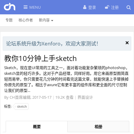
MENU
登录
注册
专题
核心作者
新内容
论坛系统升级为Xenforo，欢迎大家测试！
教你10分钟上手sketch
Sketch，现在是UI常用的工具之一，面对着功能复杂繁琐的photoshop，
sketch显的轻巧许多。这对于产品经理，同样好用。用它来画原型图简直
轻而易举，你只需要花几分钟的时间看完这篇文章，就能快速上手替换掉
你原先的原型了。相比于axure它有更丰富的组件库和更全面的尺寸控制
让我们的原型...
By
CH首席编辑
,
2017-05-17
|
19.2K 查看
|
界面设计
标签:
sketch
概要
相册