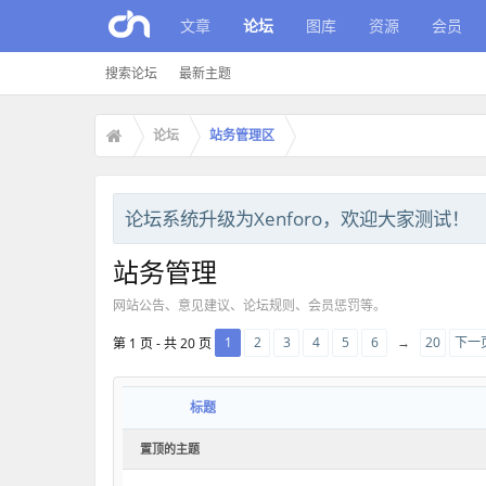
文章
论坛
图库
资源
会员
搜索论坛
最新主题
论坛
站务管理区
论坛系统升级为Xenforo，欢迎大家测试！
站务管理
网站公告、意见建议、论坛规则、会员惩罚等。
1
2
3
4
5
6
→
20
下一页
第 1 页 - 共 20 页
标题
置顶的主题