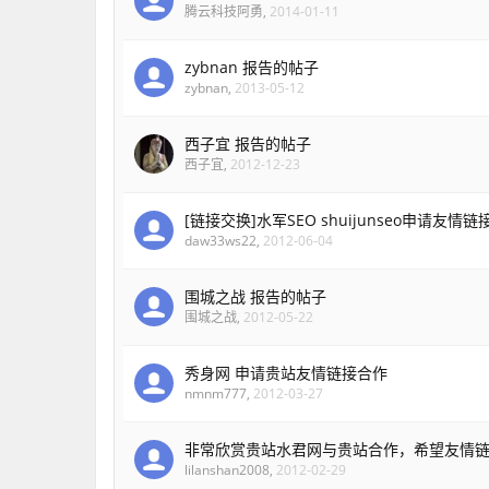
腾云科技阿勇
,
2014-01-11
zybnan 报告的帖子
zybnan
,
2013-05-12
西子宜 报告的帖子
西子宜
,
2012-12-23
[链接交换]水军SEO shuijunseo申请友
daw33ws22
,
2012-06-04
围城之战 报告的帖子
围城之战
,
2012-05-22
秀身网 申请贵站友情链接合作
nmnm777
,
2012-03-27
非常欣赏贵站水君网与贵站合作，希望友情
lilanshan2008
,
2012-02-29