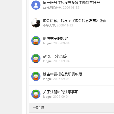
同一帐号连续发布多篇主题封禁帐号
亚马逊的雨季
,
2006-03-15
IDC 信息，请发至《IDC 信息发布》版面
不学无术
,
2008-11-13
删除贴子的规定
laogui
,
2005-09-04
封id、ip的规定
laogui
,
2005-09-04
版主申请标准及职责权限
laogui
,
2005-09-04
关于注册id的注意事项
laogui
,
2005-09-04
一般主题