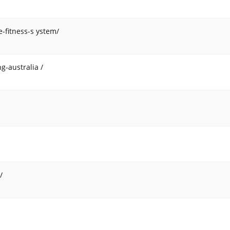
-fitness-s ystem/
g-australia /
/