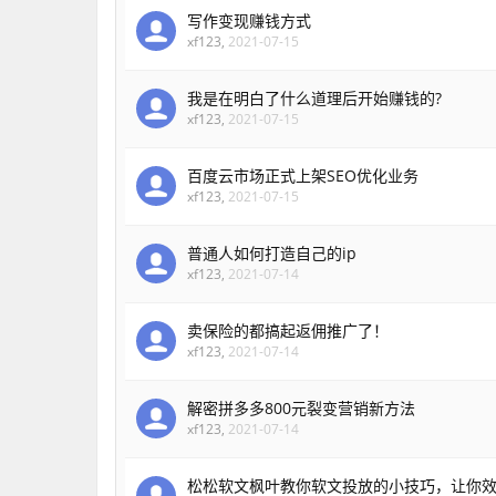
写作变现赚钱方式
xf123
,
2021-07-15
我是在明白了什么道理后开始赚钱的?
xf123
,
2021-07-15
百度云市场正式上架SEO优化业务
xf123
,
2021-07-15
普通人如何打造自己的ip
xf123
,
2021-07-14
卖保险的都搞起返佣推广了！
xf123
,
2021-07-14
解密拼多多800元裂变营销新方法
xf123
,
2021-07-14
松松软文枫叶教你软文投放的小技巧，让你