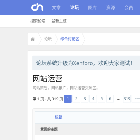
文章
论坛
图库
资源
会员
搜索论坛
最新主题
论坛
综合讨论区
论坛系统升级为Xenforo，欢迎大家测试！
网站运营
网站策划，网站推广，网站运营交流区。
1
2
3
4
5
6
→
319
下一
第 1 页 - 共 319 页
标题
置顶的主题