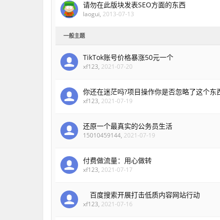
请勿在此版块发表SEO方面的东西
laogui
,
2013-07-13
一般主题
TikTok账号价格暴涨50元一个
xf123
,
2021-07-20
你还在迷茫吗?项目操作你是否忽略了这个东
xf123
,
2021-07-19
还原一个最真实的公务员生活
15010459144
,
2021-07-19
付费做流量：用心做转
xf123
,
2021-07-17
百度搜索开展打击低质内容网站行动
xf123
,
2021-07-16