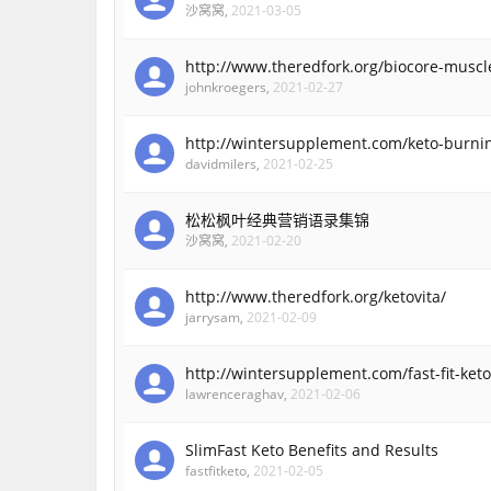
沙窝窝
,
2021-03-05
http://www.theredfork.org/biocore-muscle
johnkroegers
,
2021-02-27
http://wintersupplement.com/keto-burnin
davidmilers
,
2021-02-25
松松枫叶经典营销语录集锦
沙窝窝
,
2021-02-20
http://www.theredfork.org/ketovita/
jarrysam
,
2021-02-09
http://wintersupplement.com/fast-fit-keto
lawrenceraghav
,
2021-02-06
SlimFast Keto Benefits and Results
fastfitketo
,
2021-02-05