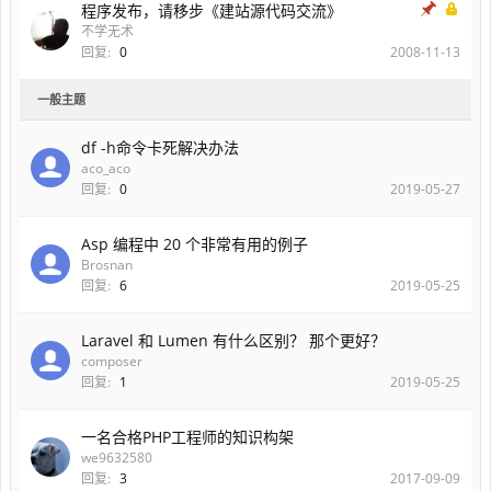
程序发布，请移步《建站源代码交流》
不学无术
回复:
0
2008-11-13
一般主题
df -h命令卡死解决办法
aco_aco
回复:
0
2019-05-27
Asp 编程中 20 个非常有用的例子
Brosnan
回复:
6
2019-05-25
Laravel 和 Lumen 有什么区别？ 那个更好？
composer
回复:
1
2019-05-25
一名合格PHP工程师的知识构架
we9632580
回复:
3
2017-09-09