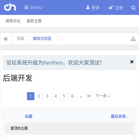
MENU
登录
注册
搜索论坛
最新主题
论坛
综合讨论区
论坛系统升级为Xenforo，欢迎大家测试！
后端开发
1
2
3
4
5
6
→
91
下一页 >
标题
最后发表 ↓
置顶的主题