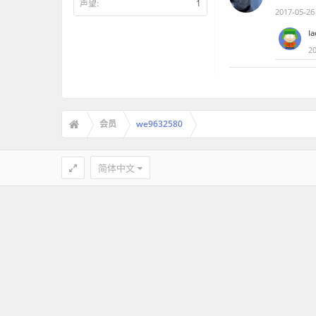
声望:
1
2017-05-26
la
2
会员
we9632580
简体中文