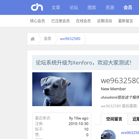
文章
论坛
图库
资源
会员
核心会员
已注册会员
在线会员
近期活动
最新留言
会员
we9632580
论坛系统升级为Xenforo，欢迎大家测试！
we963258
New Member
chinahtml现在这
we9632580 最后露面:
最近来访:
9y 10w ago
空间留言
近
注册:
2010-10-30
帖子:
10
we96325
赞:
0