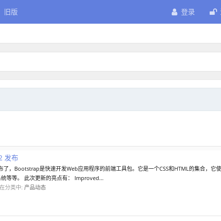
旧版
登录
.2 发布
0-beta.2 发布了，Bootstrap是快速开发Web应用程序的前端工具包。它是一个CSS和HTM
统等等。 此次更新的亮点有： Improved...
在分类中:
产品动态